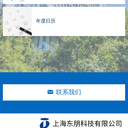
年度日历
联系我们
낂