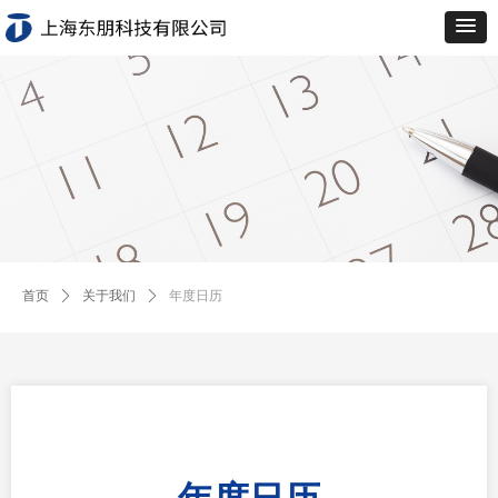
首页
ꄲ
关于我们
ꄲ
年度日历