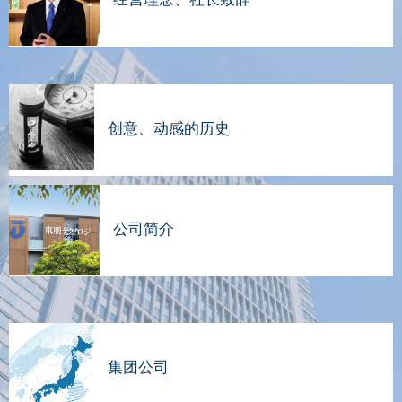
创意、动感的历史
公司简介
集团公司