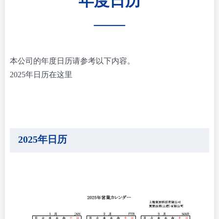
年度日历
——
本公司的年度日历请参考以下内容。
2025年日历在这里
2025年日历